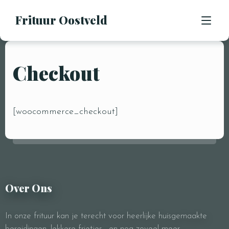
Frituur Oostveld
Checkout
HOME
OVER ONS
[woocommerce_checkout]
OPENINGSUREN
CONTACT
BESTEL
Over Ons
Reservatie
In onze frituur kan je terecht voor heerlijke huisgemaakte
bereidingen, lekkere frietjes, en nog zoveel meer.