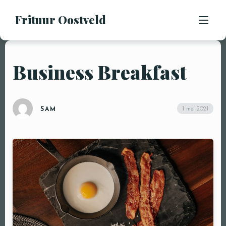
Frituur Oostveld
Business Breakfast
HOME
OVER ONS
1 mei 2021
SAM
OPENINGSUREN
CONTACT
BESTEL