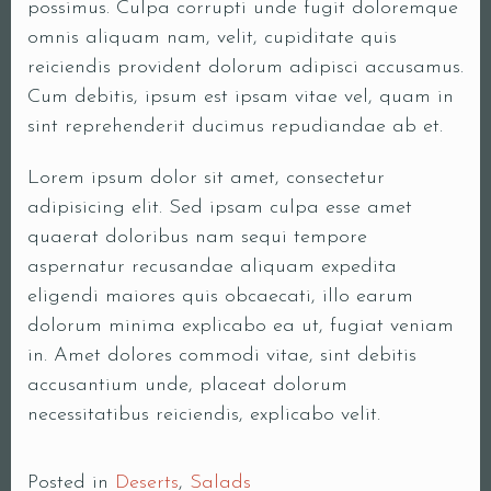
possimus. Culpa corrupti unde fugit doloremque
omnis aliquam nam, velit, cupiditate quis
Person
reiciendis provident dolorum adipisci accusamus.
Cum debitis, ipsum est ipsam vitae vel, quam in
sint reprehenderit ducimus repudiandae ab et.
Time
Lorem ipsum dolor sit amet, consectetur
adipisicing elit. Sed ipsam culpa esse amet
quaerat doloribus nam sequi tempore
aspernatur recusandae aliquam expedita
eligendi maiores quis obcaecati, illo earum
dolorum minima explicabo ea ut, fugiat veniam
in. Amet dolores commodi vitae, sint debitis
accusantium unde, placeat dolorum
RESERVE A TABLE
necessitatibus reiciendis, explicabo velit.
Posted in
Deserts
,
Salads