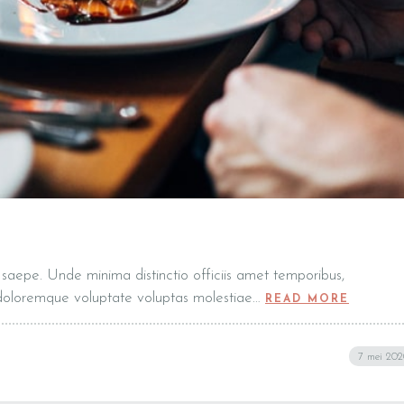
t, saepe. Unde minima distinctio officiis amet temporibus,
 doloremque voluptate voluptas molestiae…
READ MORE
7 mei 20