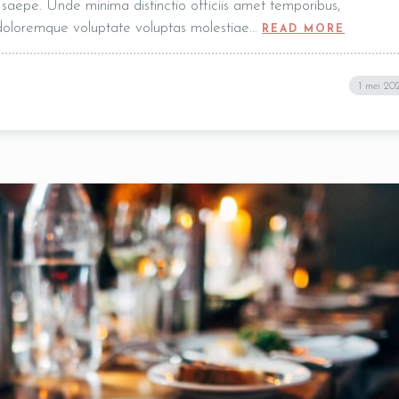
t, saepe. Unde minima distinctio officiis amet temporibus,
 doloremque voluptate voluptas molestiae…
READ MORE
1 mei 20