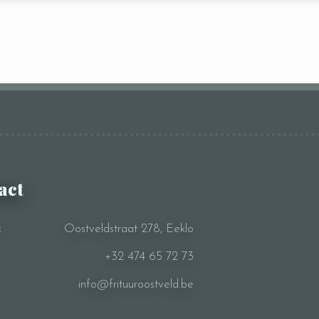
act
Oostveldstraat 278, Eeklo
:
+32 474 65 72 73
info@frituuroostveld.be