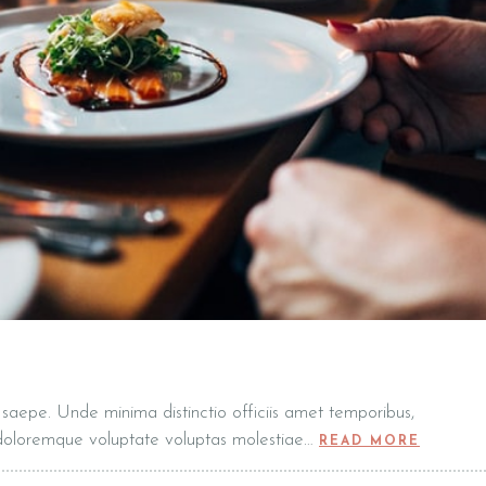
Reservatie
t, saepe. Unde minima distinctio officiis amet temporibus,
 doloremque voluptate voluptas molestiae…
READ MORE
Time