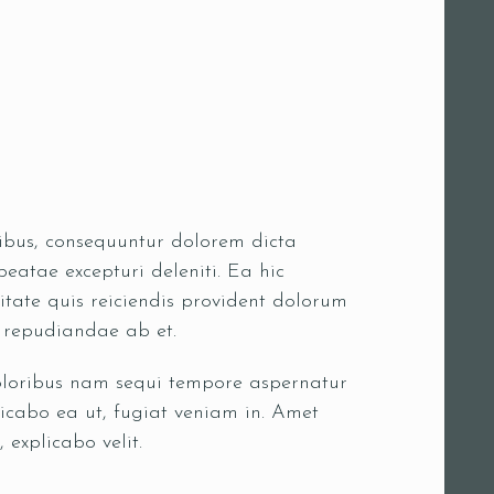
oribus, consequuntur dolorem dicta
eatae excepturi deleniti. Ea hic
itate quis reiciendis provident dolorum
s repudiandae ab et.
doloribus nam sequi tempore aspernatur
icabo ea ut, fugiat veniam in. Amet
 explicabo velit.