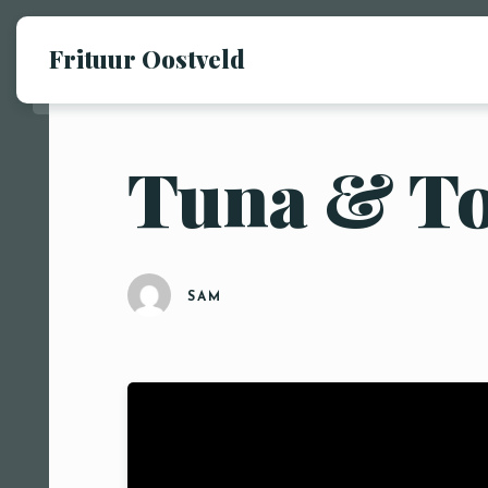
Frituur Oostveld
Tuna & T
SAM