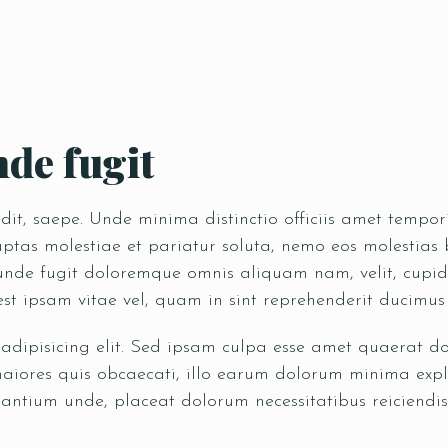
Time
de fugit
pedit, saepe. Unde minima distinctio officiis amet temp
tas molestiae et pariatur soluta, nemo eos molestias b
 unde fugit doloremque omnis aliquam nam, velit, cupid
est ipsam vitae vel, quam in sint reprehenderit ducimu
RESERVE A TABLE
 adipisicing elit. Sed ipsam culpa esse amet quaerat 
iores quis obcaecati, illo earum dolorum minima expl
antium unde, placeat dolorum necessitatibus reiciendis,