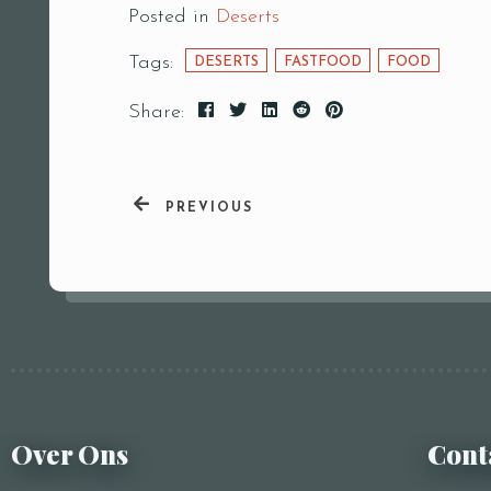
Posted in
Deserts
Tags:
DESERTS
FASTFOOD
FOOD
Share:
PREVIOUS
Over Ons
Cont