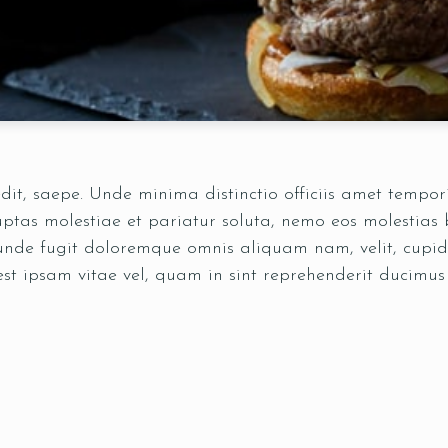
pedit, saepe. Unde minima distinctio officiis amet temp
tas molestiae et pariatur soluta, nemo eos molestias b
 unde fugit doloremque omnis aliquam nam, velit, cupid
est ipsam vitae vel, quam in sint reprehenderit ducimu
Reservatie