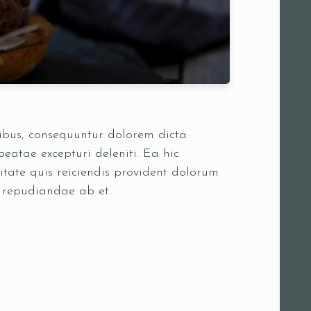
oribus, consequuntur dolorem dicta
eatae excepturi deleniti. Ea hic
itate quis reiciendis provident dolorum
s repudiandae ab et.