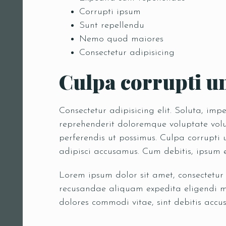
Corrupti ipsum
Sunt repellendu
Person
Nemo quod maiores
Consectetur adipisicing
Culpa corrupti un
Consectetur adipisicing elit. Soluta, im
reprehenderit doloremque voluptate volup
perferendis ut possimus. Culpa corrupti
adipisci accusamus. Cum debitis, ipsum 
Lorem ipsum dolor sit amet, consectetur
recusandae aliquam expedita eligendi ma
dolores commodi vitae, sint debitis accus