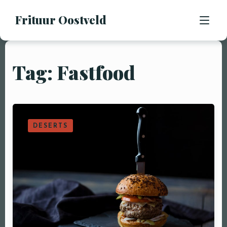
Frituur Oostveld
Tag: Fastfood
HOME
OVER ONS
OPENINGSUREN
DESERTS
CONTACT
BESTEL